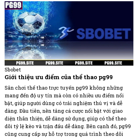
Sbobet
Giới thiệu ưu điểm của thể thao pg99
Sân chơi thể thao trực tuyến pg99 không những
mang đến độ uy tín mà còn có nhiều ưu điểm nổi
bật, giúp người dùng có trải nghiệm thú vị và dễ
dàng. Đầu tiên, nền tảng cá cược nổi bật với giao
diện thân thiện, dễ dàng sử dụng, giúp có thể theo
dõi tỷ lệ kèo và trận đấu dễ dàng. Bên cạnh đó, pg99
cũng cung cấp sự hỗ trợ trong quá trình theo dõi