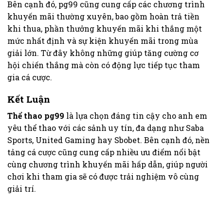
Bên cạnh đó, pg99 cũng cung cấp các chương trình
khuyến mãi thường xuyên, bao gồm hoàn trả tiền
khi thua, phần thưởng khuyến mãi khi thắng một
mức nhất định và sự kiện khuyến mãi trong mùa
giải lớn. Từ đây không những giúp tăng cường cơ
hội chiến thắng mà còn có động lực tiếp tục tham
gia cá cược.
Kết Luận
Thể thao pg99
là lựa chọn đáng tin cậy cho anh em
yêu thể thao với các sảnh uy tín, đa dạng như Saba
Sports, United Gaming hay Sbobet. Bên cạnh đó, nền
tảng cá cược cũng cung cấp nhiều ưu điểm nổi bật
cùng chương trình khuyến mãi hấp dẫn, giúp người
chơi khi tham gia sẽ có được trải nghiệm vô cùng
giải trí.