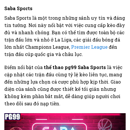
Saba Sports
Saba Sports là một trong những sảnh uy tín và đáng
tin tưởng. Nơi này nổi bật với việc cung cấp kèo đầy
đủ và nhanh chóng. Bạn có thể tìm được toàn bộ các
trận đấu lớn và nhỏ ở La Liga, các giải đấu bóng đá
lớn nhất Champions League,
Premier League
đến
trận đấu cúp quốc gia và châu lục.
Điểm nổi bật của
thể thao pg99 Saba Sports
là việc
cập nhật các trận đấu cùng tỷ lệ kèo liên tục, mang
đến những lựa chọn cá cược phù hợp kịp thời. Giao
diện của sảnh cũng được thiết kế tối giản nhưng
không kém phần bắt mắt, dễ dàng giúp người chơi
theo dõi sau đó nạp tiền.