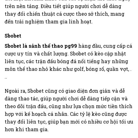
trên nền tảng. Điều tiết giúp người chơi dễ dàng
thay đổi chiến thuật cá cược theo sở thích, mang
đến trải nghiệm tham gia linh hoạt.
Sbobet
Sbobet là sảnh thể thao pg99
hàng đầu, cung cấp cá
cược uy tín và chất lượng. Sbobet có kèo cập nhật
liên tục, các trận đấu bóng đá nổi tiếng hay những
môn thể thao nhỏ khác như golf, bóng rổ, quần vợt, .
..
Ngoài ra, Sbobet cũng có giao diện đơn giản và dễ
dàng thao tác, giúp người chơi dễ dàng tiếp cận và
theo dõi trận đấu, cũng như lựa chọn mức tiền thích
hợp với kế hoạch cá nhân. Các tỷ lệ kèo cũng được
thay đổi liên tục, giúp bạn mới có nhiều cơ hội tối ưu
hơn khi tham gia.