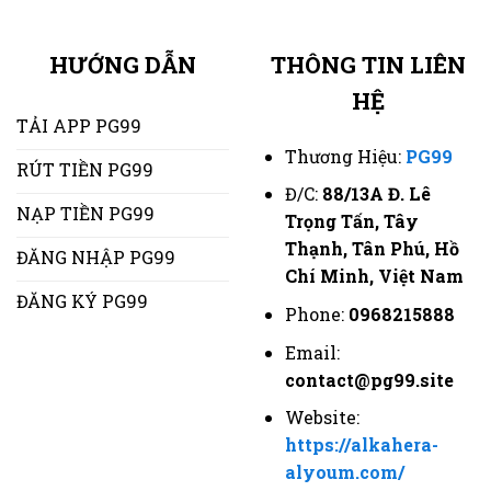
HƯỚNG DẪN
THÔNG TIN LIÊN
HỆ
TẢI APP PG99
Thương Hiệu:
PG99
RÚT TIỀN PG99
Đ/C:
88/13A Đ. Lê
NẠP TIỀN PG99
Trọng Tấn, Tây
Thạnh, Tân Phú, Hồ
ĐĂNG NHẬP PG99
Chí Minh, Việt Nam
ĐĂNG KÝ PG99
Phone:
0968215888
Email:
contact@pg99.site
Website:
https://alkahera-
alyoum.com/