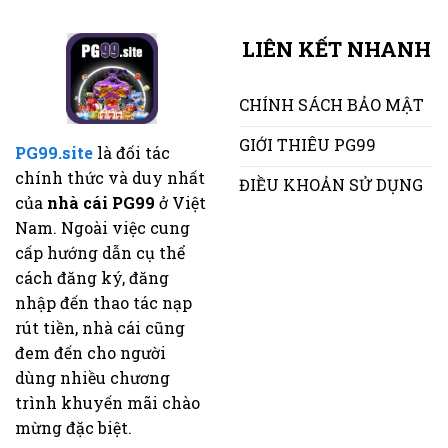
LIÊN KẾT NHANH
CHÍNH SÁCH BẢO MẬT
GIỚI THIÊU PG99
PG99.site
là đối tác
chính thức và duy nhất
ĐIỀU KHOẢN SỬ DỤNG
của
nhà cái PG99
ở Việt
Nam. Ngoài việc cung
cấp hướng dẫn cụ thể
cách đăng ký, đăng
nhập đến thao tác nạp
rút tiền, nhà cái cũng
đem đến cho người
dùng nhiều chương
trình khuyến mãi chào
mừng đặc biệt.