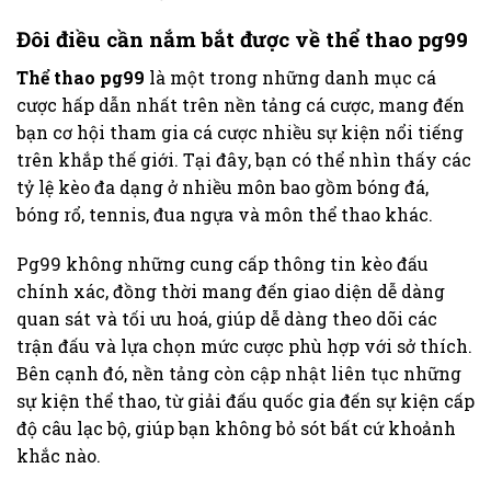
Đôi điều cần nắm bắt được về thể thao pg99
Thể thao pg99
là một trong những danh mục cá
cược hấp dẫn nhất trên nền tảng cá cược, mang đến
bạn cơ hội tham gia cá cược nhiều sự kiện nổi tiếng
trên khắp thế giới. Tại đây, bạn có thể nhìn thấy các
tỷ lệ kèo đa dạng ở nhiều môn bao gồm bóng đá,
bóng rổ, tennis, đua ngựa và môn thể thao khác.
Pg99 không những cung cấp thông tin kèo đấu
chính xác, đồng thời mang đến giao diện dễ dàng
quan sát và tối ưu hoá, giúp dễ dàng theo dõi các
trận đấu và lựa chọn mức cược phù hợp với sở thích.
Bên cạnh đó, nền tảng còn cập nhật liên tục những
sự kiện thể thao, từ giải đấu quốc gia đến sự kiện cấp
độ câu lạc bộ, giúp bạn không bỏ sót bất cứ khoảnh
khắc nào.