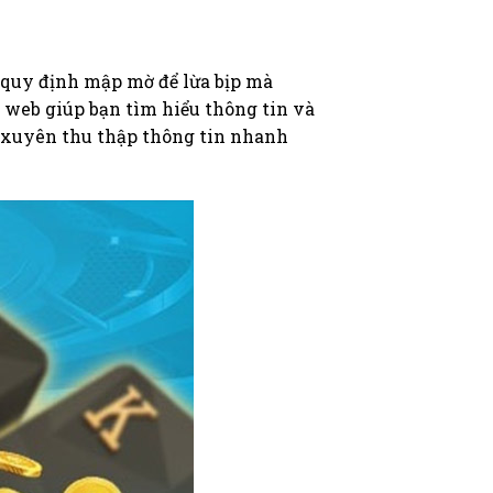
 quy định mập mờ để lừa bịp mà
g web giúp bạn tìm hiểu thông tin và
g xuyên thu thập thông tin nhanh