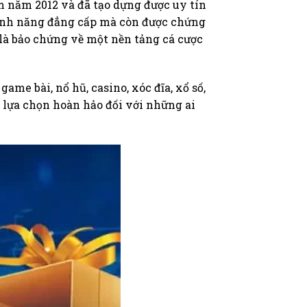
m năm 2012 và đã tạo dựng được uy tín
 tính năng đẳng cấp mà còn được chứng
là bảo chứng về một nền tảng cá cược
ame bài, nổ hũ, casino, xóc đĩa, xổ số,
à lựa chọn hoàn hảo đối với những ai