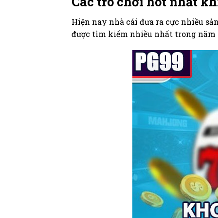
Các trò chơi hot nhất kh
Hiện nay nhà cái đưa ra cực nhiều sả
được tìm kiếm nhiều nhất trong năm 