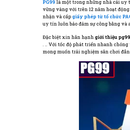
PG99
là một trong những nhà cái uy t
vững vàng với trên 12 năm hoạt động.
nhận và cấp
giấy phép từ tổ chức P
uy tín luôn bảo đảm sự công bằng và a
Đặc biệt xin hân hạnh
giới thiệu pg9
. .. Với tốc độ phát triển nhanh chón
mong muốn trải nghiệm sân chơi đẳng