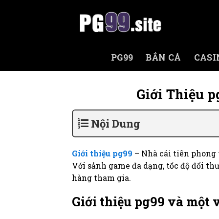
Skip
to
content
PG99
BẮN CÁ
CASI
Giới Thiệu 
Nội Dung
Giới thiệu pg99
– Nhà cái tiên phong 
Với sảnh game đa dạng, tốc độ đổi th
hàng tham gia.
Giới thiệu pg99 và một v