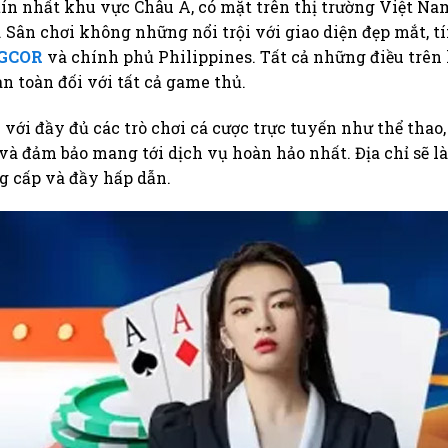
ín nhất khu vực Châu Á, có mặt trên thị trường Việt Na
 Sân chơi không những nổi trội với giao diện đẹp mắt,
AGCOR
và chính phủ Philippines. Tất cả những điều trên 
n toàn đối với tất cả game thủ.
9
với đầy đủ các trò chơi cá cược trực tuyến như thể thao, g
g và đảm bảo mang tới dịch vụ hoàn hảo nhất. Địa chỉ sẽ l
 cấp và đầy hấp dẫn.