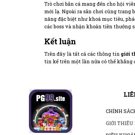
Trò chơi bắn cá mang đến cho hội viê
mới lạ. Ngoài ra sân chơi cũng trang b
năng đặc biệt như khoá mục tiêu, pháo 
các boss và nhận khoản tiền thưởng s
Kết luận
Trên đây là tất cả các thông tin
giới 
tin kể trên một lần nữa có thể khẳng 
LI
CHÍNH SÁC
GIỚI THIÊU